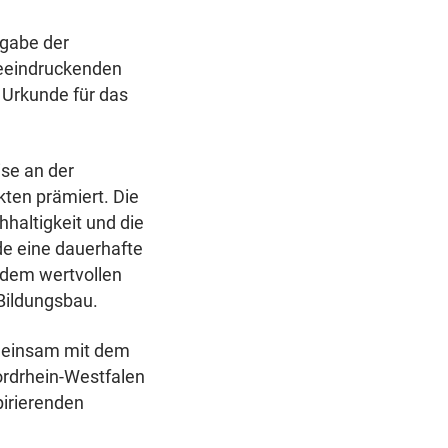
rgabe der
beeindruckenden
 Urkunde für das
se an der
kten prämiert. Die
haltigkeit und die
ude eine dauerhafte
 dem wertvollen
Bildungsbau.
meinsam mit dem
ordrhein-Westfalen
pirierenden