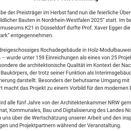
e der Preisträger im Herbst fand nun die feierliche Übe
ldlicher Bauten in Nordrhein-Westfalen 2025“ statt. Im 
useums K21 in Düsseldorf durfte Prof. Xaver Egger die
 Park“ entgegennehmen.
dreigeschossiges Rochadegebäude in Holz-Modulbauwei
 – wurde unter 159 Einreichungen als eines von 25 Proje
ondere die architektonische Qualität im Kontext der Nach
s Baukörpers, der trotz seiner Funktion als Interimsgebä
cherung darstellt. Besonders der behutsame Umgang mit
 macht das Projekt zu einem Vorbild für den modernen 
ird alle fünf Jahre von der Architektenkammer NRW ge
mat, Kommunales, Bau und Digitalisierung des Landes N
en uns über die Wertschätzung unserer Arbeit und den ins
gen und Projektpartnern während der Veranstaltung.