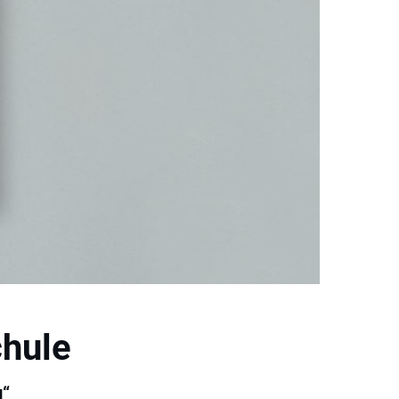
hule
g“