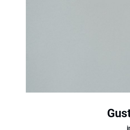
Gus
i